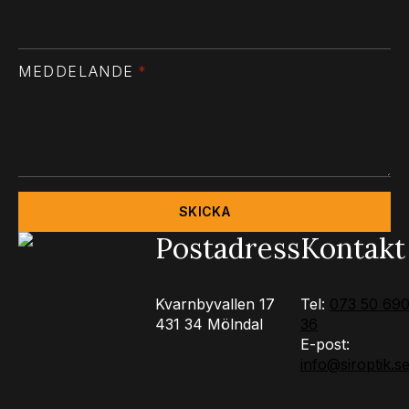
MEDDELANDE
*
SKICKA
Postadress
Kontakt
Kvarnbyvallen 17
Tel:
073 50 69
431 34 Mölndal
36
E-post:
info@siroptik.s